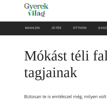
MAGAZIN
JÁTÉK
OTTHON
GAS
Mókást téli fa
tagjainak
Biztosan te is emlékszel még, milyen vol