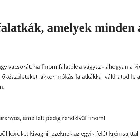
falatkák, amelyek minden 
y vacsorát, ha finom falatokra vágysz - ahogyan a 
őkészületeket, akkor mókás falatkákkal válthatod le
n.
aranyos, emellett pedig rendkívül finom!
l köröket kivágni, ezeknek az egyik felét krémsajtt