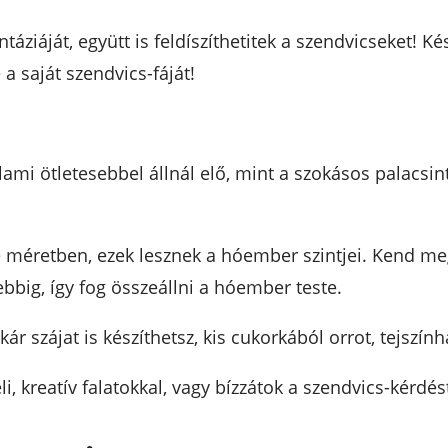
ziáját, együtt is feldíszíthetitek a szendvicseket! Ké
a saját szendvics-fáját!
mi ötletesebbel állnál elő, mint a szokásos palacsin
éle méretben, ezek lesznek a hóember szintjei. Kend
ebbig, így fog összeállni a hóember teste.
 szájat is készíthetsz, kis cukorkából orrot, tejszính
, kreatív falatokkal, vagy bízzátok a szendvics-kérdést