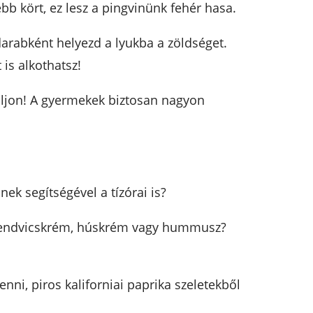
ebb kört, ez lesz a pingvinünk fehér hasa.
darabként helyezd a lyukba a zöldséget.
is alkothatsz!
lljon! A gyermekek biztosan nagyon
ek segítségével a tízórai is?
 szendvicskrém, húskrém vagy hummusz?
nni, piros kaliforniai paprika szeletekből