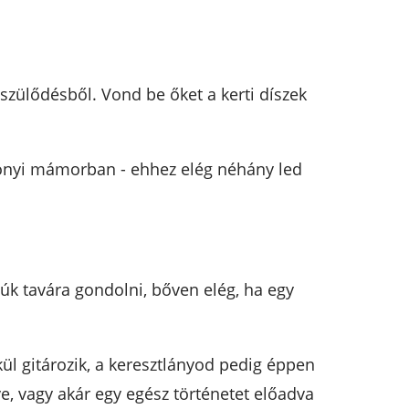
szülődésből. Vond be őket a kerti díszek
sonyi mámorban - ehhez elég néhány led
úk tavára gondolni, bőven elég, ha egy
kül gitározik, a keresztlányod pedig éppen
ve, vagy akár egy egész történetet előadva