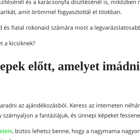
tésénél és a karácsonyfa díszítésénél is, miközben r
arikát, amit örömmel fogyasztottál el titokban.
 és fiatal rokonaid számára most a legvarázslatosab
 a kicsiknek?
nepek előtt, amelyet imádn
maradni az ajándékozásból. Keress az interneten néh
 szárnyaljon a fantáziájuk, és ünnepi képeket fessene
etele
, biztos lehetsz benne, hogy a nagymama nagyon f