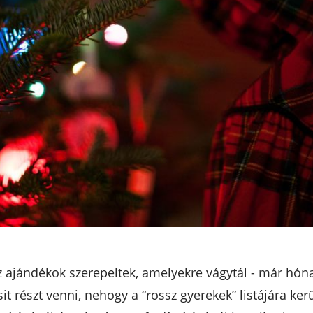
z ajándékok szerepeltek, amelyekre vágytál - már hón
részt venni, nehogy a “rossz gyerekek” listájára kerülj