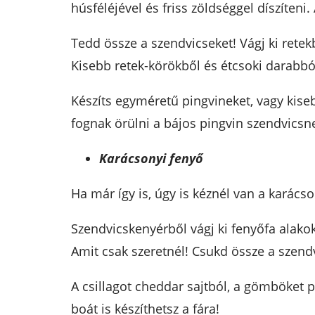
húsféléjével és friss zöldséggel díszíteni
Tedd össze a szendvicseket! Vágj ki retek
Kisebb retek-körökből és étcsoki darabbó
Készíts egyméretű pingvineket, vagy kis
fognak örülni a bájos pingvin szendvicsn
Karácsonyi fenyő
Ha már így is, úgy is kéznél van a karács
Szendvicskenyérből vágj ki fenyőfa ala
Amit csak szeretnél! Csukd össze a szendv
A csillagot cheddar sajtból, a gömböket p
boát is készíthetsz a fára!