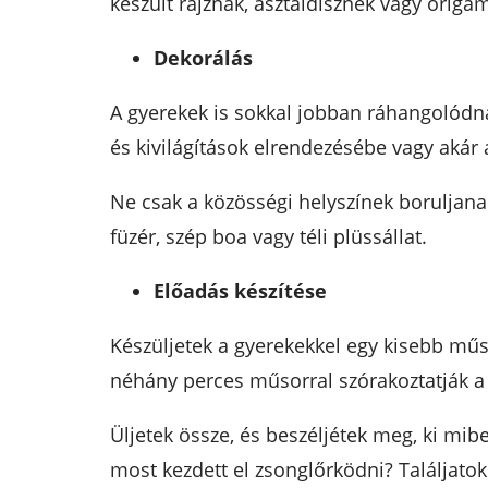
készült rajznak, asztaldísznek vagy origa
Dekorálás
A gyerekek is sokkal jobban ráhangolódna
és kivilágítások elrendezésébe vagy akár 
Ne csak a közösségi helyszínek boruljan
füzér, szép boa vagy téli plüssállat.
Előadás készítése
Készüljetek a gyerekekkel egy kisebb műs
néhány perces műsorral szórakoztatják a
Üljetek össze, és beszéljétek meg, ki mib
most kezdett el zsonglőrködni? Találjatok