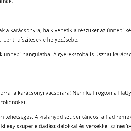
minak.
k a karácsonyra, ha kivehetik a részüket az ünnepi ké
a benti díszítések elhelyezésébe.
ak ünnepi hangulatba! A gyerekszoba is úszhat karác
orral a karácsonyi vacsorára! Nem kell rögtön a Hatty
 rokonokat.
en tehetséges. A kislányod szuper táncos, a fiad reme
 ki egy szuper előadást dalokkal és versekkel színesít