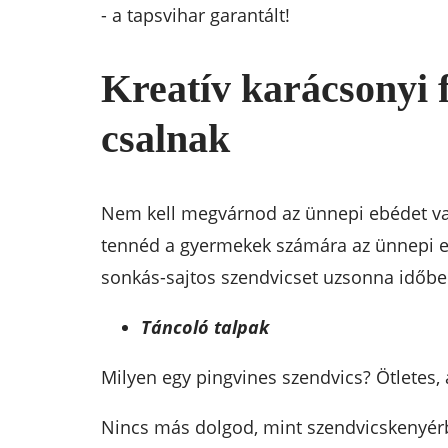
- a tapsvihar garantált!
Kreatív karácsonyi 
csalnak
Nem kell megvárnod az ünnepi ebédet vag
tennéd a gyermekek számára az ünnepi el
sonkás-sajtos szendvicset uzsonna időbe
Táncoló talpak
Milyen egy pingvines szendvics? Ötletes, 
Nincs más dolgod, mint szendvicskenyérbő