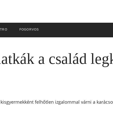
ZTRO
FOGORVOS
latkák a család leg
t kisgyermekként felhőtlen izgalommal várni a karácso