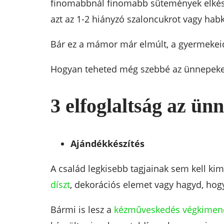
finomabbnál finomabb sütemények elkészí
azt az 1-2 hiányzó szaloncukrot vagy habk
Bár ez a mámor már elmúlt, a gyermekeid
Hogyan teheted még szebbé az ünnepeket
3 elfoglaltság az ün
Ajándékkészítés
A család legkisebb tagjainak sem kell ki
díszt
, dekorációs elemet vagy hagyd, hogy
Bármi is lesz a
kézműveskedés végkimen