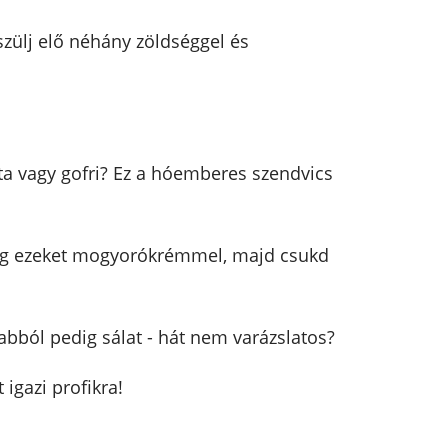
szülj elő néhány zöldséggel és
ta vagy gofri? Ez a hóemberes szendvics
 meg ezeket mogyorókrémmel, majd csukd
abból pedig sálat - hát nem varázslatos?
 igazi profikra!