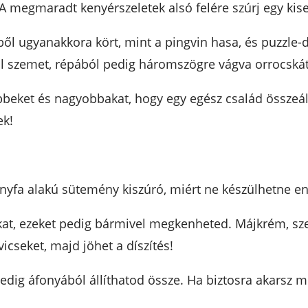
. A megmaradt kenyérszeletek alsó felére szúrj egy kis
ből ugyanakkora kört, mint a pingvin hasa, és puzzle-
l szemet, répából pedig háromszögre vágva orrocskát 
ebbeket és nagyobbakat, hogy egy egész család összeá
ek!
onyfa alakú sütemény kiszúró, miért ne készülhetne enn
kokat, ezeket pedig bármivel megkenheted. Májkrém,
icseket, majd jöhet a díszítés!
edig áfonyából állíthatod össze. Ha biztosra akarsz me