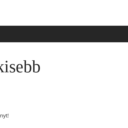
kisebb
nyt!