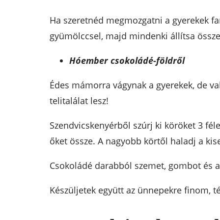
Ha szeretnéd megmozgatni a gyerekek fantá
gyümölccsel, majd mindenki állítsa össze 
Hóember csokoládé-földről
Édes mámorra vágynak a gyerekek, de vala
telitalálat lesz!
Szendvicskenyérből szúrj ki köröket 3 f
őket össze. A nagyobb körtől haladj a kis
Csokoládé darabból szemet, gombot és akár
Készüljetek együtt az ünnepekre finom, téli