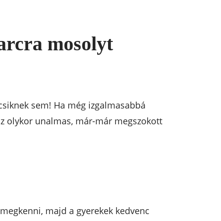
arcra mosolyt
kicsiknek sem! Ha még izgalmasabbá
 az olykor unalmas, már-már megszokott
al megkenni, majd a gyerekek kedvenc