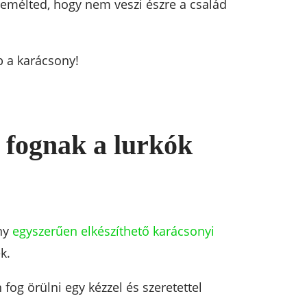
emélted, hogy nem veszi észre a család
b a karácsony!
i fognak a lurkók
ány
egyszerűen elkészíthető karácsonyi
k.
og örülni egy kézzel és szeretettel