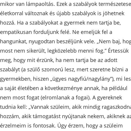
mikor van lámpaoltás. Ezek a szabályok természetes
életkorral változnak és újabb szabályok is jöhetnek
hozzá. Ha a szabályokat a gyermek nem tartja be,
empatikusan forduljunk felé. Ne emeljük fel a
hangunkat, nyugodtan beszéljünk vele. „Nem baj, ho
most nem sikerült, legközelebb menni fog.” Értessük
meg, hogy mit érzünk, ha nem tartja be az adott
szabályt (a szülő szomorú lesz, mert szeretne bízni a
gyermekben, hiszen „ügyes nagyfiú/nagylány”), mi les
a saját életében a következménye annak, ha például
nem most fogat (elromlanak a fogai). A gyereknek
tudnia kell: „Vannak szüleim, akik mindig ragaszkodn
hozzám, akik támogatást nyújtanak nekem, akiknek a
érzelmeim is fontosak. Úgy érzem, hogy a szüleim