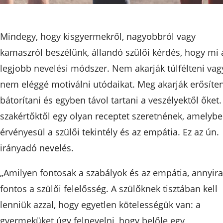
Mindegy, hogy kisgyermekről, nagyobbról vagy
kamaszról beszélünk, állandó szülői kérdés, hogy mi 
legjobb nevelési módszer. Nem akarják túlfélteni vag
nem eléggé motiválni utódaikat. Meg akarják erősíten
bátorítani és egyben távol tartani a veszélyektől őket.
szakértőktől egy olyan receptet szeretnének, amelyb
érvényesül a szülői tekintély és az empátia. Ez az ún.
irányadó nevelés.
„Amilyen fontosak a szabályok és az empátia, annyira
fontos a szülői felelősség. A szülőknek tisztában kell
lenniük azzal, hogy egyetlen kötelességük van: a
gyermeküket úgy felnevelni, hogy belőle egy