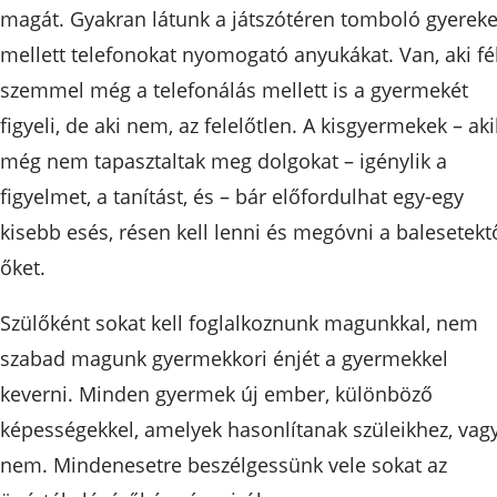
magát. Gyakran látunk a játszótéren tomboló gyerek
mellett telefonokat nyomogató anyukákat. Van, aki fé
szemmel még a telefonálás mellett is a gyermekét
figyeli, de aki nem, az felelőtlen. A kisgyermekek – aki
még nem tapasztaltak meg dolgokat – igénylik a
figyelmet, a tanítást, és – bár előfordulhat egy-egy
kisebb esés, résen kell lenni és megóvni a balesetekt
őket.
Szülőként sokat kell foglalkoznunk magunkkal, nem
szabad magunk gyermekkori énjét a gyermekkel
keverni. Minden gyermek új ember, különböző
képességekkel, amelyek hasonlítanak szüleikhez, vag
nem. Mindenesetre beszélgessünk vele sokat az