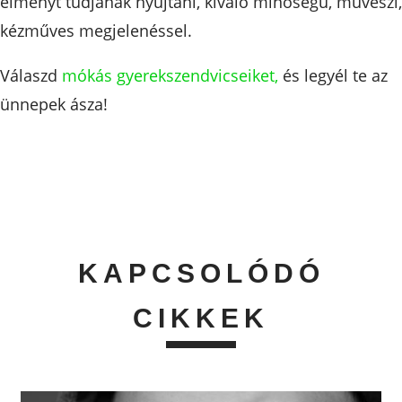
élményt tudjanak nyújtani, kiváló minőségű, művészi,
kézműves megjelenéssel.
Válaszd
mókás gyerekszendvicseiket,
és legyél te az
ünnepek ásza!
KAPCSOLÓDÓ
CIKKEK