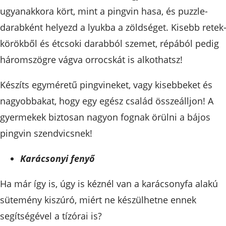
ugyanakkora kört, mint a pingvin hasa, és puzzle-
darabként helyezd a lyukba a zöldséget. Kisebb retek
körökből és étcsoki darabból szemet, répából pedig
háromszögre vágva orrocskát is alkothatsz!
Készíts egyméretű pingvineket, vagy kisebbeket és
nagyobbakat, hogy egy egész család összeálljon! A
gyermekek biztosan nagyon fognak örülni a bájos
pingvin szendvicsnek!
Karácsonyi fenyő
Ha már így is, úgy is kéznél van a karácsonyfa alakú
sütemény kiszúró, miért ne készülhetne ennek
segítségével a tízórai is?