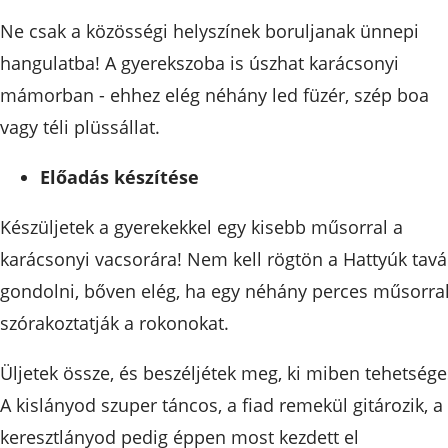
Ne csak a közösségi helyszínek boruljanak ünnepi
hangulatba! A gyerekszoba is úszhat karácsonyi
mámorban - ehhez elég néhány led füzér, szép boa
vagy téli plüssállat.
Előadás készítése
Készüljetek a gyerekekkel egy kisebb műsorral a
karácsonyi vacsorára! Nem kell rögtön a Hattyúk tavá
gondolni, bőven elég, ha egy néhány perces műsorra
szórakoztatják a rokonokat.
Üljetek össze, és beszéljétek meg, ki miben tehetsége
A kislányod szuper táncos, a fiad remekül gitározik, a
keresztlányod pedig éppen most kezdett el