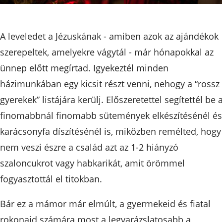
A leveledet a Jézuskának - amiben azok az ajándékok
szerepeltek, amelyekre vágytál - már hónapokkal az
ünnep előtt megírtad. Igyekeztél minden
házimunkában egy kicsit részt venni, nehogy a “rossz
gyerekek” listájára kerülj. Előszeretettel segítettél be 
finomabbnál finomabb sütemények elkészítésénél és
karácsonyfa díszítésénél is, miközben remélted, hogy
nem veszi észre a család azt az 1-2 hiányzó
szaloncukrot vagy habkarikát, amit örömmel
fogyasztottál el titokban.
Bár ez a mámor már elmúlt, a gyermekeid és fiatal
rokonaid számára most a legvarázslatosabb a