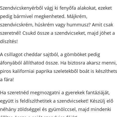
Szendvicskenyérből vágj ki fenyőfa alakokat, ezeket
pedig bármivel megkenheted. Májkrém,
szendvicskrém, húskrém vagy hummusz? Amit csak
szeretnél! Csukd össze a szendvicseket, majd jöhet a
díszítés!
A csillagot cheddar sajtból, a gömböket pedig
áfonyából állíthatod össze. Ha biztosra akarsz menni,
piros kaliforniai paprika szeletekből boát is készíthet
a fára!
Ha szeretnéd megmozgatni a gyerekek fantáziáját,
együtt is feldíszíthetitek a szendvicseket! Készülj elő
néhány zöldséggel és gyümölccsel, majd mindenki