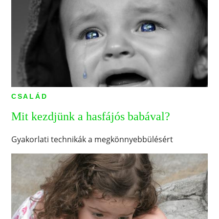
CSALÁD
Mit kezdjünk a hasfájós babával?
Gyakorlati technikák a megkönnyebbülésért