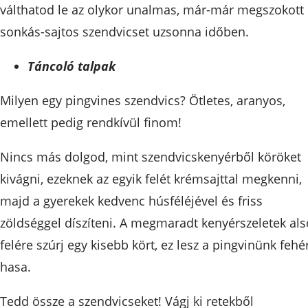
válthatod le az olykor unalmas, már-már megszokott
sonkás-sajtos szendvicset uzsonna időben.
Táncoló talpak
Milyen egy pingvines szendvics? Ötletes, aranyos,
emellett pedig rendkívül finom!
Nincs más dolgod, mint szendvicskenyérből köröket
kivágni, ezeknek az egyik felét krémsajttal megkenni,
majd a gyerekek kedvenc húsféléjével és friss
zöldséggel díszíteni. A megmaradt kenyérszeletek als
felére szúrj egy kisebb kört, ez lesz a pingvinünk fehé
hasa.
Tedd össze a szendvicseket! Vágj ki retekből