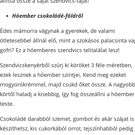
állítsa össze a saját szendvics-fáját!
Hóember csokoládé-földről
Édes mámorra vágynak a gyerekek, de valami
ötletesebbel állnál elő, mint a szokásos palacsinta va
gofri? Ez a hóemberes szendvics telitalálat lesz!
Szendvicskenyérből szúrj ki köröket 3 féle méretben,
ezek lesznek a hóember szintjei. Kend meg ezeket
mogyorókrémmel, majd csukd őket össze. A nagyob
körtől haladj a kisebbig, így fog összeállni a hóember
teste.
Csokoládé darabból szemet, gombot és akár szájat is
készíthetsz, kis cukorkából orrot, tejszínhabból pedig