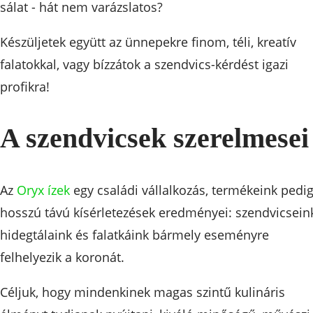
sálat - hát nem varázslatos?
Készüljetek együtt az ünnepekre finom, téli, kreatív
falatokkal, vagy bízzátok a szendvics-kérdést igazi
profikra!
A szendvicsek szerelmesei
Az
Oryx ízek
egy családi vállalkozás, termékeink pedi
hosszú távú kísérletezések eredményei: szendvicsein
hidegtálaink és falatkáink bármely eseményre
felhelyezik a koronát.
Céljuk, hogy mindenkinek magas szintű kulináris