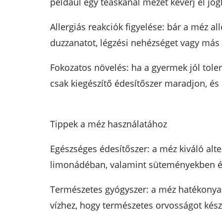
például egy teáskanál mézet keverj el jo
Allergiás reakciók figyelése: bár a méz al
duzzanatot, légzési nehézséget vagy más s
Fokozatos növelés: ha a gyermek jól tole
csak kiegészítő édesítőszer maradjon, és 
Tippek a méz használatához
Egészséges édesítőszer: a méz kiváló alte
limonádéban, valamint süteményekben é
Természetes gyógyszer: a méz hatékonyan 
vízhez, hogy természetes orvosságot készí