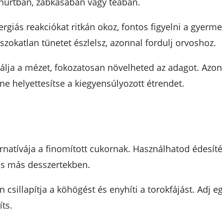
ghurtban, zabkásában vagy teában.
lergiás reakciókat ritkán okoz, fontos figyelni a gyerm
zokatlan tünetet észlelsz, azonnal fordulj orvoshoz.
rálja a mézet, fokozatosan növelheted az adagot. Azon
ne helyettesítse a kiegyensúlyozott étrendet.
rnatívája a finomított cukornak. Használhatod édesít
s más desszertekben.
csillapítja a köhögést és enyhíti a torokfájást. Adj 
ts.