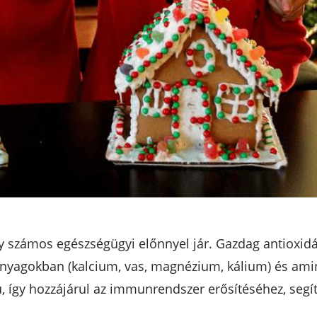
y számos egészségügyi előnnyel jár. Gazdag antioxid
anyagokban (kalcium, vas, magnézium, kálium) és amin
ú, így hozzájárul az immunrendszer erősítéséhez, segí