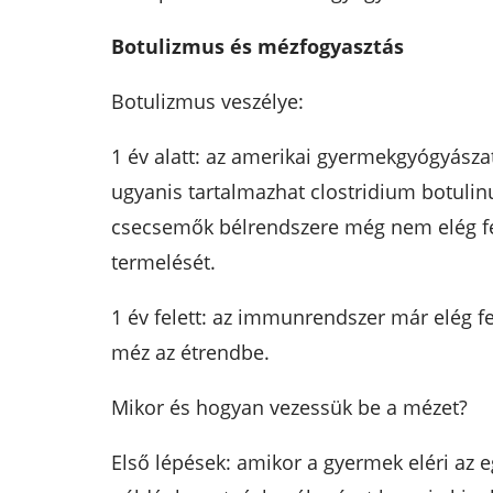
Botulizmus és mézfogyasztás
Botulizmus veszélye:
1 év alatt: az amerikai gyermekgyógyásza
ugyanis tartalmazhat clostridium botuli
csecsemők bélrendszere még nem elég fe
termelését.
1 év felett: az immunrendszer már elég f
méz az étrendbe.
Mikor és hogyan vezessük be a mézet?
Első lépések: amikor a gyermek eléri az 