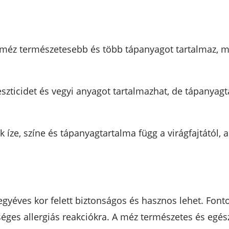
 méz természetesebb és több tápanyagot tartalmaz, mi
szticidet és vegyi anyagot tartalmazhat, de tápanya
ze, színe és tápanyagtartalma függ a virágfajtától, a
gyéves kor felett biztonságos és hasznos lehet. Font
etséges allergiás reakciókra. A méz természetes és egé