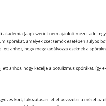
ti akadémia (aap) szerint nem ajánlott mézet adni eg
num spórákat, amelyek csecsemők esetében súlyos bot
jlett ahhoz, hogy megakadályozza ezeknek a spórákna
ejlett ahhoz, hogy kezelje a botulizmus spórákat, így
egyéves kort, fokozatosan lehet bevezetni a mézet az 