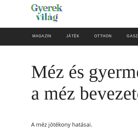
MAGAZIN
JÁTÉK
OTTHON
GAS
Méz és gyerme
a méz bevezet
A méz jótékony hatásai.