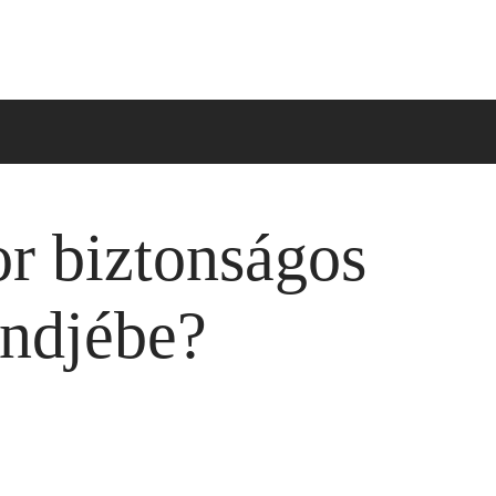
r biztonságos
endjébe?