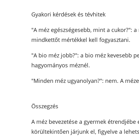
Gyakori kérdések és tévhitek
"A méz egészségesebb, mint a cukor?": a
mindkettőt mértékkel kell fogyasztani.
"A bio méz jobb?": a bio méz kevesebb pe
hagyományos méznél.
"Minden méz ugyanolyan?": nem. A mézek í
Összegzés
A méz bevezetése a gyermek étrendjébe e
körültekintően járjunk el, figyelve a leh