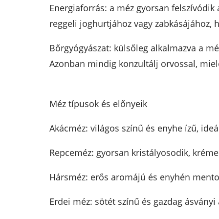
Energiaforrás: a méz gyorsan felszívódik
reggeli joghurtjához vagy zabkásájához, h
Bőrgyógyászat: külsőleg alkalmazva a méz 
Azonban mindig konzultálj orvossal, miel
Méz típusok és előnyeik
Akácméz: világos színű és enyhe ízű, ide
Repceméz: gyorsan kristályosodik, kréme
Hársméz: erős aromájú és enyhén mentolo
Erdei méz: sötét színű és gazdag ásvány