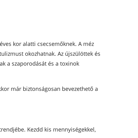
yéves kor alatti csecsemőknek. A méz
ulizmust okozhatnak. Az újszülöttek és
k a szaporodását és a toxinok
 ekkor már biztonságosan bevezethető a
étrendjébe. Kezdd kis mennyiségekkel,