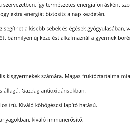
 a szervezetben, így természetes energiaforrásként sz
ogy extra energiát biztosíts a nap kezdetén.
segíthet a kisebb sebek és égések gyógyulásában, val
őtt bármilyen új kezelést alkalmaznál a gyermek bőré
ális kisgyermekek számára. Magas fruktóztartalma miat
s állagú. Gazdag antioxidánsokban.
s ízű. Kiváló köhögéscsillapító hatású.
i anyagokban, kiváló immunerősítő.