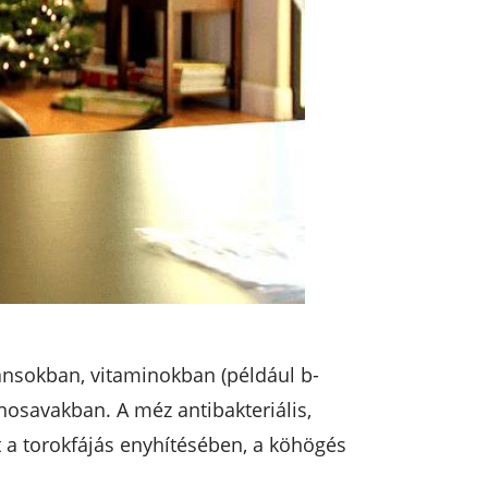
ánsokban, vitaminokban (például b-
osavakban. A méz antibakteriális,
t a torokfájás enyhítésében, a köhögés