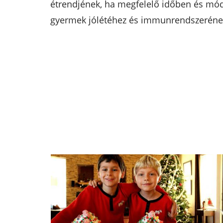
étrendjének, ha megfelelő időben és mód
gyermek jólétéhez és immunrendszerének