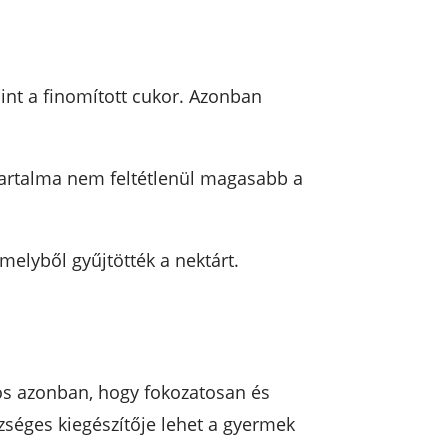
nt a finomított cukor. Azonban
gtartalma nem feltétlenül magasabb a
melyből gyűjtötték a nektárt.
os azonban, hogy fokozatosan és
szséges kiegészítője lehet a gyermek