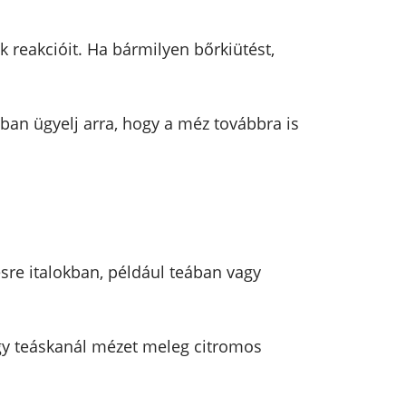
ek reakcióit. Ha bármilyen bőrkiütést,
ban ügyelj arra, hogy a méz továbbra is
ésre italokban, például teában vagy
egy teáskanál mézet meleg citromos