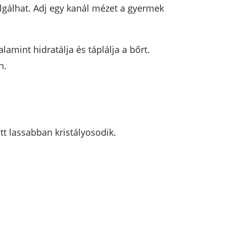
olgálhat. Adj egy kanál mézet a gyermek
amint hidratálja és táplálja a bőrt.
n.
t lassabban kristályosodik.