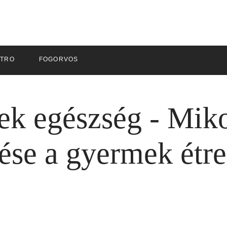
ZTRO
FOGORVOS
k egészség - Miko
ése a gyermek étr