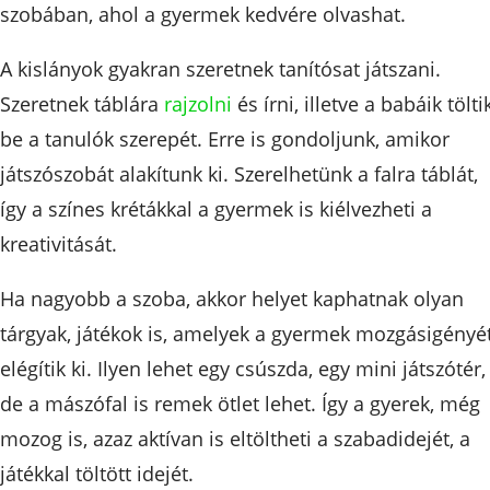
szobában, ahol a gyermek kedvére olvashat.
A kislányok gyakran szeretnek tanítósat játszani.
Szeretnek táblára
rajzolni
és írni, illetve a babáik tölti
be a tanulók szerepét. Erre is gondoljunk, amikor
játszószobát alakítunk ki. Szerelhetünk a falra táblát,
így a színes krétákkal a gyermek is kiélvezheti a
kreativitását.
Ha nagyobb a szoba, akkor helyet kaphatnak olyan
tárgyak, játékok is, amelyek a gyermek mozgásigényé
elégítik ki. Ilyen lehet egy csúszda, egy mini játszótér,
de a mászófal is remek ötlet lehet. Így a gyerek, még
mozog is, azaz aktívan is eltöltheti a szabadidejét, a
játékkal töltött idejét.