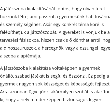
A játékszoba kialakításánál fontos, hogy olyan teret
hozzunk létre, ami passzol a gyermekünk habitusáho
és személyiségéhez. Akár egy konkrét téma köré is
felépíthetjük a játszószobát. A gyereket is vonjuk be a
tervezési fázisokba, hiszen csakis ő dönthet arról, ho
a dinoszauruszok, a hercegnők, vagy a dzsungel legy
a szoba alaptémája.
A játszószoba kialakítása voltaképpen a gyermek
önálló, szabad játékát is segíti és ösztönzi. Ez pedig a
gyermek nagyon sok készségét és képességét fejleszti
Arra azonban ügyeljünk, akármilyen szobát is alakítu
ki, hogy a hely mindenképpen biztonságos legyen.