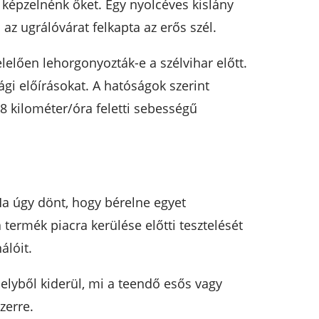
képzelnénk őket. Egy nyolcéves kislány
z ugrálóvárat felkapta az erős szél.
lelően lehorgonyozták-e a szélvihar előtt.
ági előírásokat. A hatóságok szerint
38 kilométer/óra feletti sebességű
Ha úgy dönt, hogy bérelne egyet
termék piacra kerülése előtti tesztelését
álóit.
elyből kiderül, mi a teendő esős vagy
zerre.