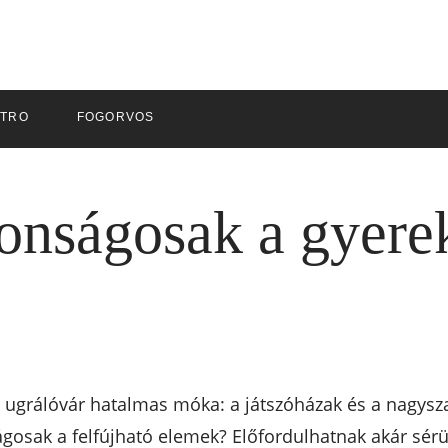
ZTRO
FOGORVOS
onságosak a gyere
az ugrálóvár hatalmas móka: a játszóházak és a nagysz
ágosak a felfújható elemek? Előfordulhatnak akár sérü