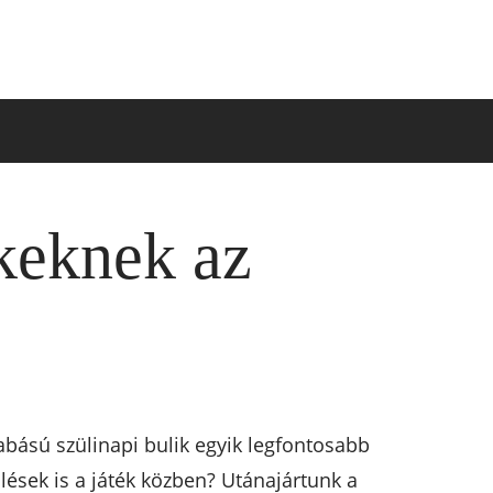
keknek az
abású szülinapi bulik egyik legfontosabb
lések is a játék közben? Utánajártunk a