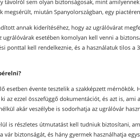
y távolról sem olyan biztonságosak, mint amilyennek 
 megsérült, miután Spanyolországban, egy piactéren a
dított annak kiderítéséhez, hogy az ugrálóvárat megfe
 az ugrálóvárak esetében komolyan kell venni a biztons
i ponttal kell rendelkeznie, és a használatuk tilos a 
bérelni?
ő esetben évente tesztelik a szakképzett mérnökök. 
 az ezzel összefüggő dokumentációt, és azt is, ami a 
lkül akár veszélybe is sodorhatja az ugrálóvár haszn
 is részletes útmutatást kell tudniuk biztosítani, am
i a vár biztonságát, és hány gyermek használhatja egys