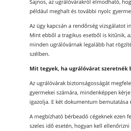
Sajnos, az ugrálóvárakról elmodható, hog
például meghalt és további nyolc gyermek
Az ügy kapcsán a rendőrség vizsgálatot in
Mint ebből a tragikus esetből is kitűnik,
minden ugrálóvárnak legalább hat rögzítés
szélben.
Mit tegyek, ha ugrálóvárat szeretnék 
Az ugrálóvárak biztonságosságát megfelel
gyermekei számára, mindenképpen kérje ki
igazolja. E két dokumentum bemutatása né
A megbízható bérbeadó cégeknek ezen felül
szeles idő esetén, hogyan kell ellenőrizn