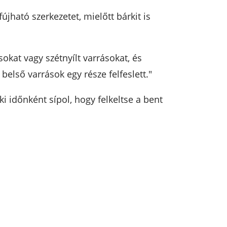
újható szerkezetet, mielőtt bárkit is
okat vagy szétnyílt varrásokat, és
belső varrások egy része felfeslett."
i időnként sípol, hogy felkeltse a bent