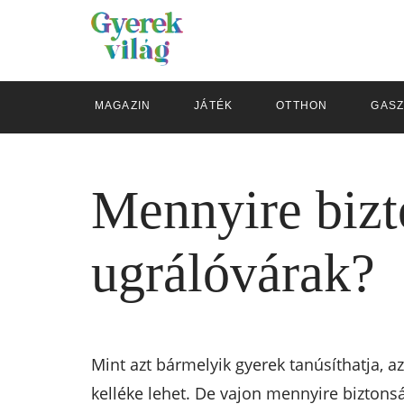
MAGAZIN
JÁTÉK
OTTHON
GAS
Mennyire bizt
ugrálóvárak?
Mint azt bármelyik gyerek tanúsíthatja, 
kelléke lehet. De vajon mennyire biztons