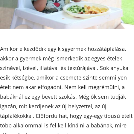
Amikor elkezdődik egy kisgyermek hozzátáplálása,
akkor a gyermek még ismerkedik az egyes ételek
színével, ízével, illatával és textúrájával. Sok anyuka
esik kétségbe, amikor a csemete szinte semmilyen
ételt nem akar elfogadni. Nem kell megrémülni, a
babáknál ez egy bevett szokás. Még ők sem tudják
igazán, mit kezdjenek az új helyzettel, az új
táplálékokkal. Előfordulhat, hogy egy-egy típusú ételt
több alkalommal is fel kell kínálni a babának, mire