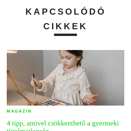
KAPCSOLÓDÓ
CIKKEK
MAGAZIN
4 tipp, amivel csökkenthető a gyermeki
türelmetlenség