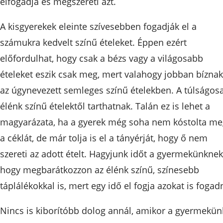
elfogadja és megszereti azt.
A kisgyerekek eleinte szívesebben fogadják el a
számukra kedvelt színű ételeket. Éppen ezért
előfordulhat, hogy csak a bézs vagy a világosabb
ételeket eszik csak meg, mert valahogy jobban bíznak
az úgynevezett semleges színű ételekben. A túlságos
élénk színű ételektől tarthatnak. Talán ez is lehet a
magyarázata, ha a gyerek még soha nem kóstolta me
a céklát, de már tolja is el a tányérját, hogy ő nem
szereti az adott ételt. Hagyjunk időt a gyermekünknek
hogy megbarátkozzon az élénk színű, színesebb
táplálékokkal is, mert egy idő el fogja azokat is fogadn
Nincs is kiborítóbb dolog annál, amikor a gyermekün