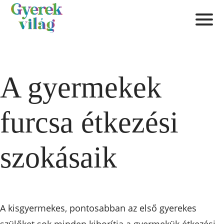
A gyermekek
furcsa étkezési
szokásaik
A kisgyermekes, pontosabban az első gyerekes
szülőket sok minden kiborítja a gyermekük étkezési